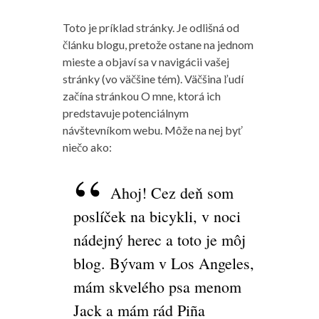
Toto je príklad stránky. Je odlišná od
článku blogu, pretože ostane na jednom
mieste a objaví sa v navigácii vašej
stránky (vo väčšine tém). Väčšina ľudí
začína stránkou O mne, ktorá ich
predstavuje potenciálnym
návštevníkom webu. Môže na nej byť
niečo ako:
Ahoj! Cez deň som
poslíček na bicykli, v noci
nádejný herec a toto je môj
blog. Bývam v Los Angeles,
mám skvelého psa menom
Jack a mám rád Piña